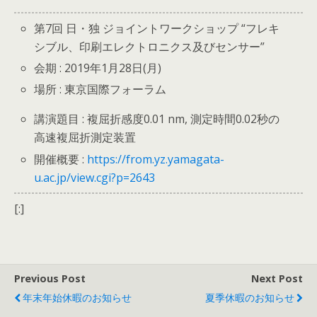
第7回 日・独 ジョイントワークショップ “フレキ
シブル、印刷エレクトロニクス及びセンサー”
会期 : 2019年1月28日(月)
場所 : 東京国際フォーラム
講演題目 : 複屈折感度0.01 nm, 測定時間0.02秒の
高速複屈折測定装置
開催概要 :
https://from.yz.yamagata-
u.ac.jp/view.cgi?p=2643
[:]
Previous Post
Next Post
年末年始休暇のお知らせ
夏季休暇のお知らせ